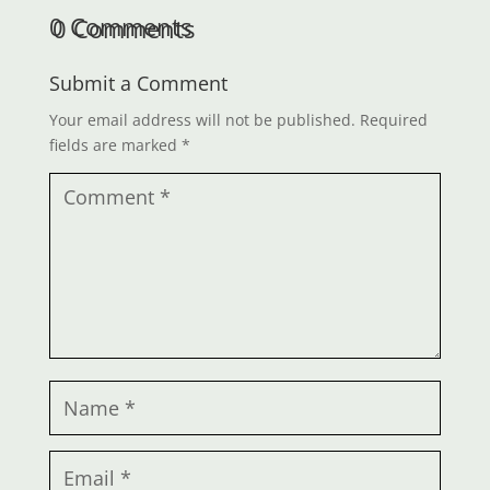
0 Comments
Submit a Comment
Your email address will not be published.
Required
fields are marked
*