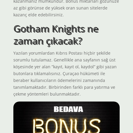
kazanmanız mümkündür. Bonus miktarları gözünüze
az gibi görünse de yüksek oran sunan sitelerde
kazanç elde edebilirsiniz.
Gotham Knights ne
zaman çıkacak?
Yazılan yorumlardan Kıbrıs Postası hiçbir şekilde
sorumlu tutulamaz. Genellikle ana sayfanın sağ üst
köşesinde yer alan ”kayıt, kayıt ol, kaydol” gibi yazan
butonlara tıklamalısınız. Çuraçao hükümeti ile
beraber kullanıcıların ödemelerini zamanında
tanımlamaktadır. Birbirinden farklı para yatırma ve
çekme yöntemleri bulunmaktadır.