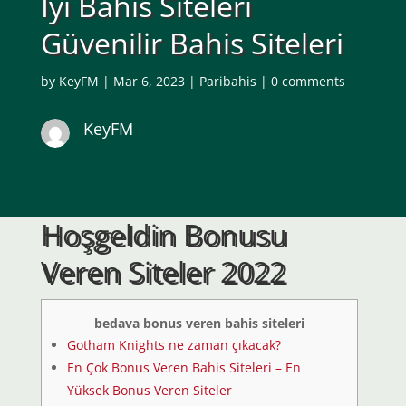
İyi Bahis Siteleri
Güvenilir Bahis Siteleri
by
KeyFM
|
Mar 6, 2023
|
Paribahis
|
0 comments
KeyFM
Hoşgeldin Bonusu
Veren Siteler 2022
bedava bonus veren bahis siteleri
Gotham Knights ne zaman çıkacak?
En Çok Bonus Veren Bahis Siteleri – En
Yüksek Bonus Veren Siteler