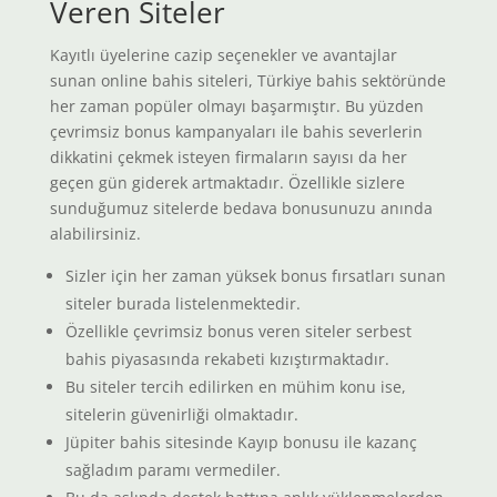
Veren Siteler
Kayıtlı üyelerine cazip seçenekler ve avantajlar
sunan online bahis siteleri, Türkiye bahis sektöründe
her zaman popüler olmayı başarmıştır. Bu yüzden
çevrimsiz bonus kampanyaları ile bahis severlerin
dikkatini çekmek isteyen firmaların sayısı da her
geçen gün giderek artmaktadır. Özellikle sizlere
sunduğumuz sitelerde bedava bonusunuzu anında
alabilirsiniz.
Sizler için her zaman yüksek bonus fırsatları sunan
siteler burada listelenmektedir.
Özellikle çevrimsiz bonus veren siteler serbest
bahis piyasasında rekabeti kızıştırmaktadır.
Bu siteler tercih edilirken en mühim konu ise,
sitelerin güvenirliği olmaktadır.
Jüpiter bahis sitesinde Kayıp bonusu ile kazanç
sağladım paramı vermediler.