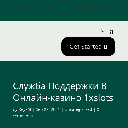
Schedule a free 30min consultation. No strings
attached.
Get Started
Служба Поддержки В
Онлайн-казино 1xslots
by
KeyFM
|
Sep 22, 2021
|
Uncategorized
|
0
comments