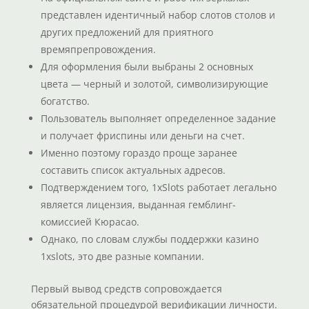
представлен идентичный набор слотов столов и
других предложений для приятного
времяпрепровождения.
Для оформления были выбраны 2 основных
цвета — черный и золотой, символизирующие
богатство.
Пользователь выполняет определенное задание
и получает фриспины или деньги на счет.
Именно поэтому гораздо проще заранее
составить список актуальных адресов.
Подтверждением того, 1xSlots работает легально
является лицензия, выданная гемблинг-
комиссией Кюрасао.
Однако, по словам службы поддержки казино
1xslots, это две разные компании.
Первый вывод средств сопровождается
обязательной процедурой верификации личности.