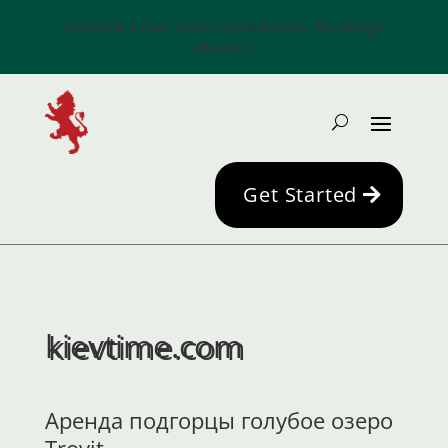
Schedule a free 30min consultation. No strings
attached.
Get Started
kievtime.com
Aренда подгорцы голубое озеро
Trovit