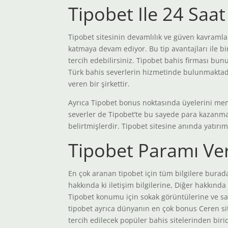
Tipobet Ile 24 Saat
Tipobet sitesinin devamlılık ve güven kavraml
katmaya devam ediyor. Bu tip avantajları ile bi
tercih edebilirsiniz. Tipobet bahis firması bunu
Türk bahis severlerin hizmetinde bulunmaktad
veren bir şirkettir.
Ayrıca Tipobet bonus noktasında üyelerini me
severler de Tipobet’te bu sayede para kazanma
belirtmişlerdir. Tipobet sitesine anında yatırı
Tipobet Paramı Ve
En çok aranan tipobet için tüm bilgilere buradan
hakkında ki iletişim bilgilerine, Diğer hakkında
Tipobet konumu için sokak görüntülerine ve san
tipobet ayrıca dünyanın en çok bonus Ceren site
tercih edilecek popüler bahis sitelerinden biri