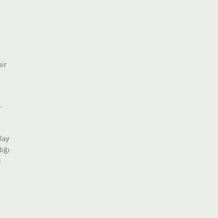
bir
.
lay
ığı
i