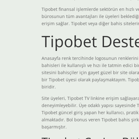
Tipobet finansal işlemlerde sektörün en hızlı ve
bürosunun tüm avantajları ile üyeleri beklediğ
erişim sağlar. Tipobet veya diğer bahis siteler
Tipobet Dest
Anasayfa renk tercihinde logosunun renklerin
bahisleri ile kullanışlı ve hızı ile tatmin edici
sitesini bahisçiler için gayet güzel bir site ol
bir Tipobet üyesi olarak paylaşmaktayım. Tipobe
biridir.
Site üyeleri, Tipobet TV linkine erişim sağlaya
deneyimleyebilir. Üye odaklı yapısı sayesinde 
Tipobet güncel giriş yapan her kullanıcı, pratik
almaktadır. Bol bonus veren Tipobet bahis şirke
başarmıştır.