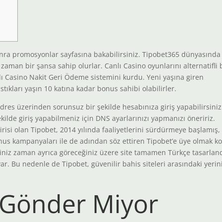
sonra promosyonlar sayfasına bakabilirsiniz. Tipobet365 dünyasında
zaman bir şansa sahip olurlar. Canlı Casino oyunlarını alternatifli 
ı Casino Nakit Geri Ödeme sistemini kurdu. Yeni yaşına giren
kları yaşın 10 katına kadar bonus sahibi olabilirler.
res üzerinden sorunsuz bir şekilde hesabınıza giriş yapabilirsiniz
ilde giriş yapabilmeniz için DNS ayarlarınızı yapmanızı öneririz.
risi olan Tipobet, 2014 yılında faaliyetlerini sürdürmeye başlamış,
bonus kampanyaları ile de adından söz ettiren Tipobet’e üye olmak ko
ğiniz zaman ayrıca göreceğiniz üzere site tamamen Türkçe tasarland
r. Bu nedenle de Tipobet, güvenilir bahis siteleri arasındaki yerin
 Gönder Miyor