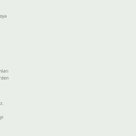
roya
mları
erden
z.
yi