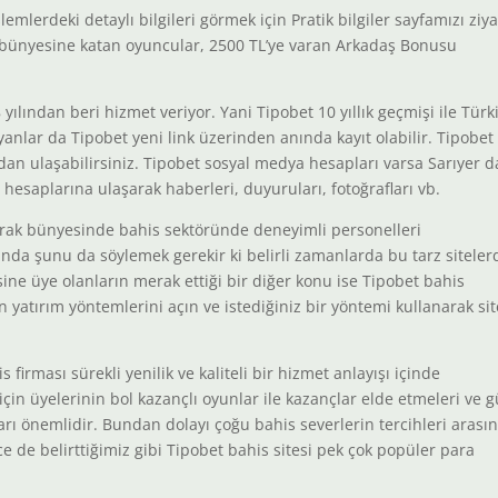
lemlerdeki detaylı bilgileri görmek için Pratik bilgiler sayfamızı ziy
t bünyesine katan oyuncular, 2500 TL’ye varan Arkadaş Bonusu
yılından beri hizmet veriyor. Yani Tipobet 10 yıllık geçmişi ile Türk
nlar da Tipobet yeni link üzerinden anında kayıt olabilir. Tipobet
radan ulaşabilirsiniz. Tipobet sosyal medya hesapları varsa Sarıyer d
esaplarına ulaşarak haberleri, duyuruları, fotoğrafları vb.
arak bünyesinde bahis sektöründe deneyimli personelleri
nda şunu da söylemek gerekir ki belirli zamanlarda bu tarz siteler
esine üye olanların merak ettiği bir diğer konu ise Tipobet bahis
n yatırım yöntemlerini açın ve istediğiniz bir yöntemi kullanarak si
firması sürekli yenilik ve kaliteli bir hizmet anlayışı içinde
için üyelerinin bol kazançlı oyunlar ile kazançlar elde etmeleri ve g
rı önemlidir. Bundan dolayı çoğu bahis severlerin tercihleri arası
 de belirttiğimiz gibi Tipobet bahis sitesi pek çok popüler para