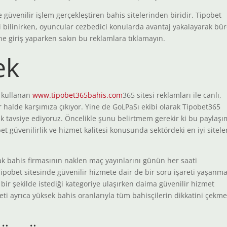
 güvenilir işlem gerçekleştiren bahis sitelerinden biridir. Tipobet
i bilinirken, oyuncular cezbedici konularda avantaj yakalayarak bü
ine giriş yaparken sakın bu reklamlara tıklamayın.
ek
i kullanan
www.tipobet365bahis.com
365 sitesi reklamları ile canlı,
 bir halde karşımıza çıkıyor. Yine de GoLPaSı ekibi olarak Tipobet365
arak tavsiye ediyoruz. Öncelikle şunu belirtmem gerekir ki bu paylaşı
t güvenilirlik ve hizmet kalitesi konusunda sektördeki en iyi sitel
rak bahis firmasının naklen maç yayınlarını günün her saati
Tipobet sitesinde güvenilir hizmete dair de bir soru işareti yaşanma
 bir şekilde istediği kategoriye ulaşırken daima güvenilir hizmet
ti ayrıca yüksek bahis oranlarıyla tüm bahisçilerin dikkatini çekme