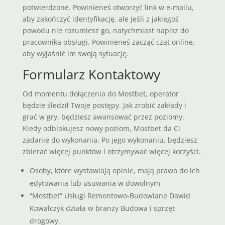
potwierdzone. Powinieneś otworzyć link w e-mailu,
aby zakończyć identyfikację, ale jeśli z jakiegoś
powodu nie rozumiesz go, natychmiast napisz do
pracownika obsługi. Powinieneś zacząć czat online,
aby wyjaśnić im swoją sytuację.
Formularz Kontaktowy
Od momentu dołączenia do Mostbet, operator
będzie śledził Twoje postępy. Jak zrobić zakłady i
grać w gry, będziesz awansować przez poziomy.
Kiedy odblokujesz nowy poziom, Mostbet da Ci
zadanie do wykonania. Po jego wykonaniu, będziesz
zbierać więcej punktów i otrzymywać więcej korzyści.
Osoby, które wystawiają opinie, mają prawo do ich
edytowania lub usuwania w dowolnym
“Mostbet” Usługi Remontowo-Budowlane Dawid
Kowalczyk działa w branży Budowa i sprzęt
drogowy.