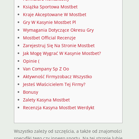
Książka Sportowa Mostbet
Kraje Akceptowane W Mostbet
Gry W Kasynie Mostbet Pl
Wymagania Dotyczące Okresu Gry
Mostbet Official Recenzje
Zarejestruj Się Na Stronie Mostbet
Jak Mogę Wygrać W Kasynie Mostbet?
Opinie (
Van Company Sp Z Oo
Aktywność Firmyzobacz Wszystko
Jesteś Właścicielem Tej Firmy?
Bonusy
Zalety Kasyna Mostbet
Recenzja Kasyna Mostbet Werdykt
Wszystko zależy od szczęścia, a także od znajomości
specyfiki tego czy innego sportu. Na tej stronie lubię