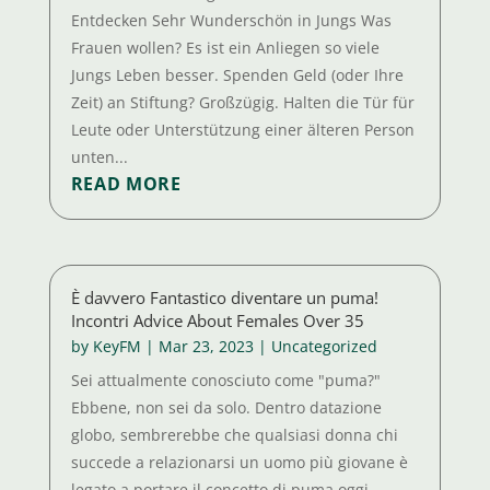
Entdecken Sehr Wunderschön in Jungs Was
Frauen wollen? Es ist ein Anliegen so viele
Jungs Leben besser. Spenden Geld (oder Ihre
Zeit) an Stiftung? Großzügig. Halten die Tür für
Leute oder Unterstützung einer älteren Person
unten...
READ MORE
È davvero Fantastico diventare un puma!
Incontri Advice About Females Over 35
by
KeyFM
|
Mar 23, 2023
|
Uncategorized
Sei attualmente conosciuto come "puma?"
Ebbene, non sei da solo. Dentro datazione
globo, sembrerebbe che qualsiasi donna chi
succede a relazionarsi un uomo più giovane è
legato a portare il concetto di puma oggi.