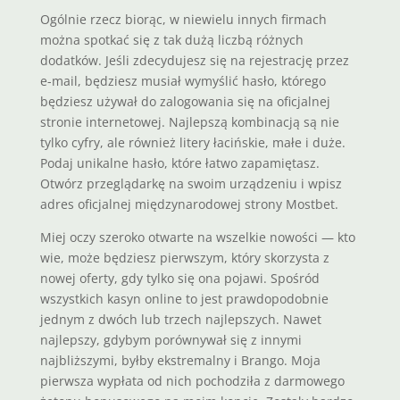
Ogólnie rzecz biorąc, w niewielu innych firmach
można spotkać się z tak dużą liczbą różnych
dodatków. Jeśli zdecydujesz się na rejestrację przez
e-mail, będziesz musiał wymyślić hasło, którego
będziesz używał do zalogowania się na oficjalnej
stronie internetowej. Najlepszą kombinacją są nie
tylko cyfry, ale również litery łacińskie, małe i duże.
Podaj unikalne hasło, które łatwo zapamiętasz.
Otwórz przeglądarkę na swoim urządzeniu i wpisz
adres oficjalnej międzynarodowej strony Mostbet.
Miej oczy szeroko otwarte na wszelkie nowości — kto
wie, może będziesz pierwszym, który skorzysta z
nowej oferty, gdy tylko się ona pojawi. Spośród
wszystkich kasyn online to jest prawdopodobnie
jednym z dwóch lub trzech najlepszych. Nawet
najlepszy, gdybym porównywał się z innymi
najbliższymi, byłby ekstremalny i Brango. Moja
pierwsza wypłata od nich pochodziła z darmowego